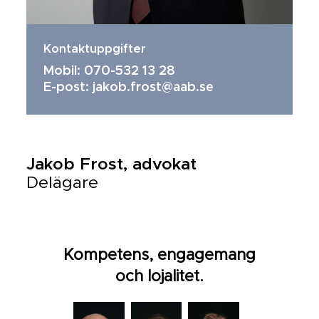
Kontaktuppgifter
Mobil: 070-532 13 28
E-post: jakob.frost@aab.se
Jakob Frost, advokat
Delägare
Kompetens, engagemang
och lojalitet.